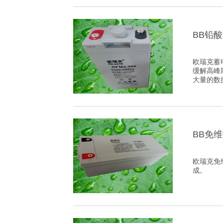
BB铅
欧瑞克蓄
缓解高峰
大量的数据
BB免
欧瑞克​
成。